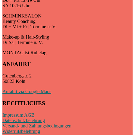
Do + FR 12-19 Uhr
SA 10-16 Uhr
SCHMINKSALON
Beauty Coaching
Di + Mi + Fr | Termine n. V.
Make-up & Hair-Styling
Di-Sa | Termine n. V.
MONTAG ist Ruhetag
ANFAHRT
Gutenbergstr. 2
50823 Köln
Anfahrt via Google Maps
RECHTLICHES
Impressum
AGB
Datenschutzbelehrung
Versand- und Zahlungsbedingungen
Widerrufsbelehrung