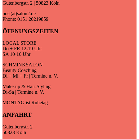
Gutenbergstr. 2 | 50823 Köln
post(at)salon2.de
Phone: 0151 20219859
ÖFFNUNGSZEITEN
LOCAL STORE
Do + FR 12-19 Uhr
SA 10-16 Uhr
SCHMINKSALON
Beauty Coaching
Di + Mi + Fr | Termine n. V.
Make-up & Hair-Styling
Di-Sa | Termine n. V.
MONTAG ist Ruhetag
ANFAHRT
Gutenbergstr. 2
50823 Köln