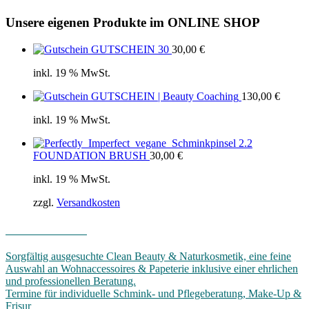
Unsere eigenen Produkte im ONLINE SHOP
GUTSCHEIN 30
30,00
€
inkl. 19 % MwSt.
GUTSCHEIN | Beauty Coaching
130,00
€
inkl. 19 % MwSt.
2.2
FOUNDATION BRUSH
30,00
€
inkl. 19 % MwSt.
zzgl.
Versandkosten
WIR BIETEN
Sorgfältig ausgesuchte Clean Beauty & Naturkosmetik, eine feine
Auswahl an Wohnaccessoires & Papeterie inklusive einer ehrlichen
und professionellen Beratung.
Termine für individuelle Schmink- und Pflegeberatung, Make-Up &
Frisur