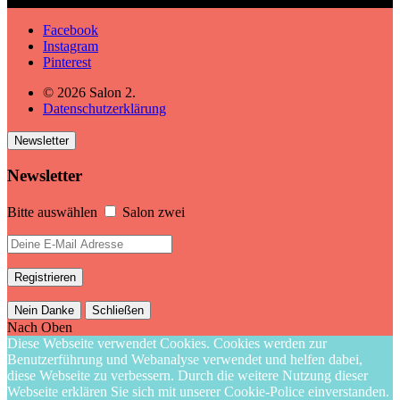
Facebook
Instagram
Pinterest
© 2026 Salon 2.
Datenschutzerklärung
Newsletter
Newsletter
Bitte auswählen
Salon zwei
Nein Danke
Schließen
Nach Oben
Diese Webseite verwendet Cookies. Cookies werden zur
Benutzerführung und Webanalyse verwendet und helfen dabei,
diese Webseite zu verbessern. Durch die weitere Nutzung dieser
Webseite erklären Sie sich mit unserer Cookie-Police einverstanden.