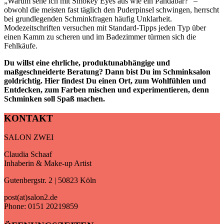
„Warum sehe ich mit Smokey Eyes aus wie ein Pandabär?“ –
obwohl die meisten fast täglich den Puderpinsel schwingen, herrscht
bei grundlegenden Schminkfragen häufig Unklarheit.
Modezeitschriften versuchen mit Standard-Tipps jeden Typ über
einen Kamm zu scheren und im Badezimmer türmen sich die
Fehlkäufe.
Du willst eine ehrliche, produktunabhängige und
maßgeschneiderte Beratung? Dann bist Du im Schminksalon
goldrichtig. Hier findest Du einen Ort, zum Wohlfühlen und
Entdecken, zum Farben mischen und experimentieren, denn
Schminken soll Spaß machen.
KONTAKT
SALON ZWEI
Claudia Schaaf
Inhaberin & Make-up Artist
Gutenbergstr. 2 | 50823 Köln
post(at)salon2.de
Phone: 0151 20219859