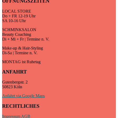
ÖFFNUNGSZEITEN
LOCAL STORE
Do + FR 12-19 Uhr
SA 10-16 Uhr
SCHMINKSALON
Beauty Coaching
Di + Mi + Fr | Termine n. V.
Make-up & Hair-Styling
Di-Sa | Termine n. V.
MONTAG ist Ruhetag
ANFAHRT
Gutenbergstr. 2
50823 Köln
Anfahrt via Google Maps
RECHTLICHES
Impressum
AGB