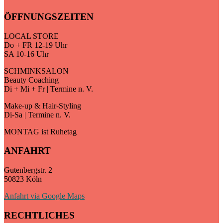
ÖFFNUNGSZEITEN
LOCAL STORE
Do + FR 12-19 Uhr
SA 10-16 Uhr
SCHMINKSALON
Beauty Coaching
Di + Mi + Fr | Termine n. V.
Make-up & Hair-Styling
Di-Sa | Termine n. V.
MONTAG ist Ruhetag
ANFAHRT
Gutenbergstr. 2
50823 Köln
Anfahrt via Google Maps
RECHTLICHES