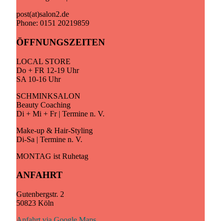
post(at)salon2.de
Phone: 0151 20219859
ÖFFNUNGSZEITEN
LOCAL STORE
Do + FR 12-19 Uhr
SA 10-16 Uhr
SCHMINKSALON
Beauty Coaching
Di + Mi + Fr | Termine n. V.
Make-up & Hair-Styling
Di-Sa | Termine n. V.
MONTAG ist Ruhetag
ANFAHRT
Gutenbergstr. 2
50823 Köln
Anfahrt via Google Maps