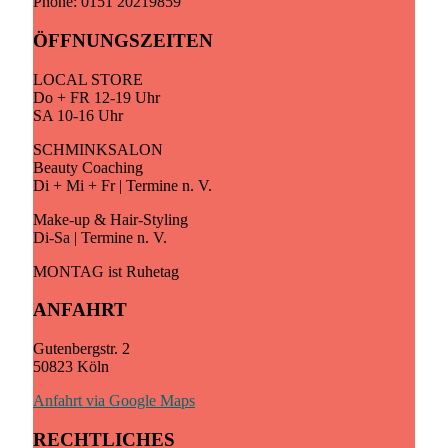
Phone: 0151 20219859
ÖFFNUNGSZEITEN
LOCAL STORE
Do + FR 12-19 Uhr
SA 10-16 Uhr
SCHMINKSALON
Beauty Coaching
Di + Mi + Fr | Termine n. V.
Make-up & Hair-Styling
Di-Sa | Termine n. V.
MONTAG ist Ruhetag
ANFAHRT
Gutenbergstr. 2
50823 Köln
Anfahrt via Google Maps
RECHTLICHES