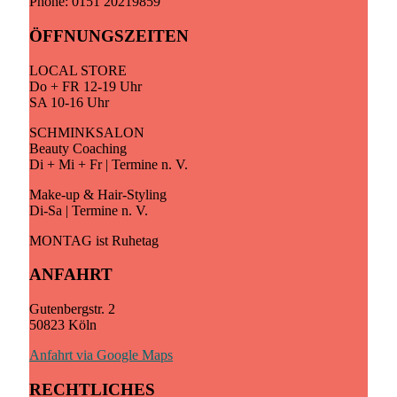
Phone: 0151 20219859
ÖFFNUNGSZEITEN
LOCAL STORE
Do + FR 12-19 Uhr
SA 10-16 Uhr
SCHMINKSALON
Beauty Coaching
Di + Mi + Fr | Termine n. V.
Make-up & Hair-Styling
Di-Sa | Termine n. V.
MONTAG ist Ruhetag
ANFAHRT
Gutenbergstr. 2
50823 Köln
Anfahrt via Google Maps
RECHTLICHES