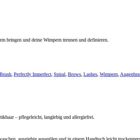
rm bringen und deine Wimpern trennen und definieren.
Brush
,
Perfectly Imperfect
,
Spiral
,
Brows
,
Lashes
,
Wimpern
,
Augenbra
haar – pflegeleicht, langlebig und allergiefrei.
uswaschen, ausgiebig ausspülen und in einem Handtuch leicht trockenpre