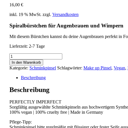
16,00
€
inkl. 19 % MwSt.
zzgl.
Versandkosten
Spiralbürstchen für Augenbrauen und Wimpern
Mit diesem Bürstchen kannst du deine Augenbrauen perfekt in Fo
Lieferzeit:
2-7 Tage
1.6
TRAVEL
In den Warenkorb
LASH
Kategorie:
Schminkpinsel
Schlagwörter:
Make up Pinsel
,
Vegan
,
BRUSH
Menge
Beschreibung
Beschreibung
PERFECTLY IMPERFECT
Sorgfältig ausgewählte Schminkpinseln aus hochwertigem Synthetik
100% vegan | 100% cruelty free | Made in Germany
Pflege-Tipp:
Schminkpinsel bitte regelmäßig mit flüssiger oder fester Seife a