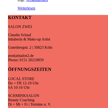
Weiterlesen
KONTAKT
SALON ZWEI
Claudia Schaaf
Inhaberin & Make-up Artist
Gutenbergstr. 2 | 50823 Köln
post(at)salon2.de
Phone: 0151 20219859
ÖFFNUNGSZEITEN
LOCAL STORE
Do + FR 12-19 Uhr
SA 10-16 Uhr
SCHMINKSALON
Beauty Coaching
Di + Mi + Fr | Termine n. V.