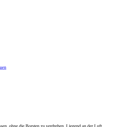
uen
ssen, ohne die Borsten zu verdrehen. Liegend an der Luft