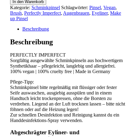
In den Warenkorb
&
Kategorie:
Schminkpinsel
Schlagwörter:
Pinsel
,
Vegan
,
BROW
Brush
,
Perfectly Imperfect
,
Augenbrauen
,
Eyeliner
,
Make
BRUSH
up Pinsel
|
TRAVEL
Beschreibung
Menge
Beschreibung
PERFECTLY IMPERFECT
Sorgfältig ausgewählte Schminkpinseln aus hochwertigem
Synthetikhaar – pflegeleicht, langlebig und allergiefrei.
100% vegan | 100% cruelty free | Made in Germany
Pflege-Tipp:
Schminkpinsel bitte regelmäßig mit flüssiger oder fester
Seife auswaschen, ausgiebig ausspülen und in einem
Handtuch leicht trockenpressen, ohne die Borsten zu
verdrehen. Liegend an der Luft trocknen lassen – bitte nicht
föhnen oder auf die Heizung legen!
Zur schnellen Desinfektion und Reinigung kannst du ein
Handdesinfektions-Spray verwenden.
Abgeschrägter Eyliner- und