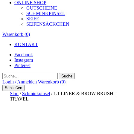
ONLINE SHOP
GUTSCHEINE
SCHMINKPINSEL
SEIFE
SEIFENSÄCKCHEN
Warenkorb (0)
KONTAKT
Facebook
Instagram
Pinterest
Suche
Login / Anmelden
Warenkorb (0)
Schließen
Start
/
Schminkpinsel
/ 1.1 LINER & BROW BRUSH |
TRAVEL