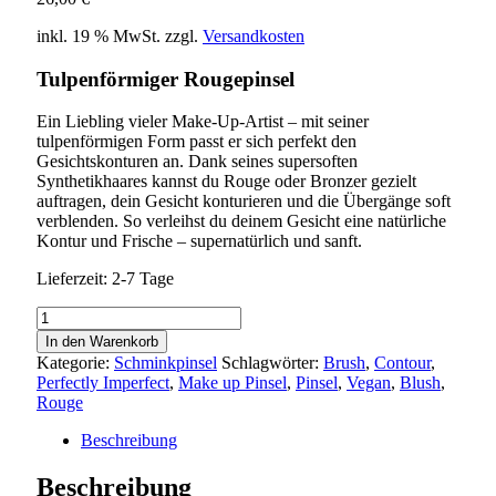
inkl. 19 % MwSt.
zzgl.
Versandkosten
Tulpenförmiger Rougepinsel
Ein Liebling vieler Make-Up-Artist – mit seiner
tulpenförmigen Form passt er sich perfekt den
Gesichtskonturen an. Dank seines supersoften
Synthetikhaares kannst du Rouge oder Bronzer gezielt
auftragen, dein Gesicht konturieren und die Übergänge soft
verblenden. So verleihst du deinem Gesicht eine natürliche
Kontur und Frische – supernatürlich und sanft.
Lieferzeit:
2-7 Tage
2.4
BLUSH
In den Warenkorb
&
Kategorie:
Schminkpinsel
Schlagwörter:
Brush
,
Contour
,
CONTOUR
Perfectly Imperfect
,
Make up Pinsel
,
Pinsel
,
Vegan
,
Blush
,
Menge
Rouge
Beschreibung
Beschreibung